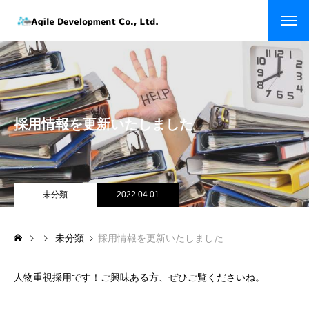
ホーム
トップページ
企業情報
会社を知る
採用情報を更新いたしました
経営理念
メッセージ
代表者経歴
未分類
2022.04.01
会社概要
未分類
採用情報を更新いたしました
会社沿革
人物重視採用です！ご興味ある方、ぜひご覧くださいね。
企業実績
仕事を知る