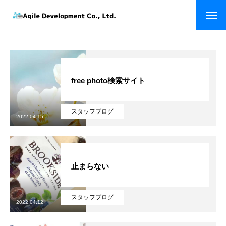
ホーム
トップページ
企業情報
会社を知る
free photo検索サイト
経営理念
スタッフブログ
メッセージ
2022.04.15
代表者経歴
止まらない
会社概要
会社沿革
スタッフブログ
2022.04.12
企業実績
仕事を知る