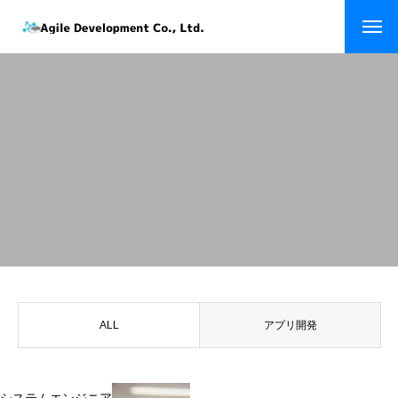
ホーム
トップページ
企業情報
会社を知る
経営理念
メッセージ
代表者経歴
会社概要
ALL
アプリ開発
会社沿革
企業実績
仕事を知る