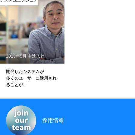
システムエンジニア
採用情報
採用を知る
採用情報 – スマートフォンアプリエンジニア
採用情報 – インフラエンジニア
採用情報 – WEBアプリエンジニア
2013年5月 中途入社
採用情報 – 一般事務
開発したシステムが
多くのユーザーに活用され
ることが
採用情報 – 営業・営業アシスタント
この仕事の醍醐味
採用エントリーフォーム
アクセスマップ
場所を知る
採用情報